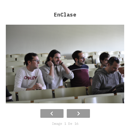
EnClase
Image 1 De 16