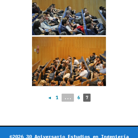
◄
1
...
6
7
©2026 30 Aniversario Estudios en Ingeniería